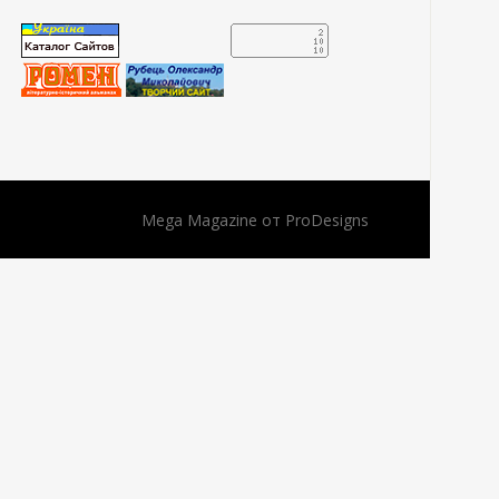
Mega Magazine от
ProDesigns