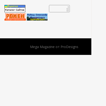
Mega Magazine от
ProDesigns